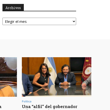
Archivos
Archivos
Política
a
Una “alfil” del gobernador