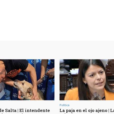
Política
e Salta | El intendente
La paja en el ojo ajeno | L