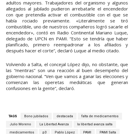
adultos mayores. Trabajadores del organismo y algunos
allegados al jubilado pudieron arrebatarle el encendedor
con que pretendía activar el combustible con el que se
había rociado previamente. «Literalmente se tiró
combustible, uno de nuestros compañeros logró sacarle el
encendedor», contó en Radio Continental Mariano Luque,
delegado de UPCN en PAMI. “Esto se tendría que haber
planificado, primero reempadronar a los afiliados y
después hacer el corte”, declaró Luque al medio citado.
Volviendo a Salta, el concejal López dijo, no obstante, que
las “mentiras” son una reacción al buen desempeño del
gobierno nacional. “Ven que vamos a ganar las elecciones y
comienzan las operetas mediáticas que generan
confusiones en la gente”, declaró.
TAGS
Bono jubilados
destacada
falta de medicamentos
Julio Moreno
La Libertad Avanza
la libertad avanza salta
medicamentos
p3
Pablo López
PAMI
PAMI Salta