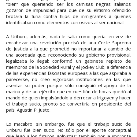
“bien” que queriendo ser los camisas negras italianos
gozaron de impunidad para que de su elitismo ofendido
brotara la furia contra hijos de inmigrantes a quienes
identificaban como elementos corrosivos al ser nacional.
A Uriburu, además, nada le salía como quería: en vez de
encabezar una revolución precisó de una Corte Suprema
de Justicia a la que prometió no importunar a cambio de
una acordada que, reconociendo su gobierno provisional,
legalizaba lo ilegal; conformó un gabinete repleto de
miembros de la Sociedad Rural y el Jockey Club; a diferencia
de las experiencias fascistas europeas a las que aspiraba a
parecerse, no creó vigorosas instituciones en las que
asentar su poder porque sólo consiguió el apoyo de la
marina y de un ejército que en cuestión de horas quedó al
mando de quien impulsándolo a derrocar a Irigoyen y hacer
el trabajo sucio, pronto se convertiría en presidente del
país: Agustín P. Justo.
Lo macabro, sin embargo, fue que el trabajo sucio de
Uriburu fue bien sucio. No sólo por el aporte conceptual
que legó a los futuros golpistas; también por la impronta