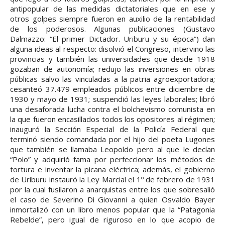
antipopular de las medidas dictatoriales que en ese y
otros golpes siempre fueron en auxilio de la rentabilidad
de los poderosos. Algunas publicaciones (Gustavo
Dalmazzo: “El primer Dictador. Uriburu y su época”) dan
alguna ideas al respecto: disolvió el Congreso, intervino las
provincias y también las universidades que desde 1918
gozaban de autonomía; redujo las inversiones en obras
públicas salvo las vinculadas a la patria agroexportadora;
cesanteó 37.479 empleados públicos entre diciembre de
1930 y mayo de 1931; suspendió las leyes laborales; libró
una desaforada lucha contra el bolchevismo comunista en
la que fueron encasillados todos los opositores al régimen;
inauguró la Sección Especial de la Policía Federal que
terminó siendo comandada por el hijo del poeta Lugones
que también se llamaba Leopoldo pero al que le decían
“Polo” y adquirió fama por perfeccionar los métodos de
tortura e inventar la picana eléctrica; además, el gobierno
de Uriburu instauró la Ley Marcial el 1º de febrero de 1931
por la cual fusilaron a anarquistas entre los que sobresalió
el caso de Severino Di Giovanni a quien Osvaldo Bayer
inmortalizó con un libro menos popular que la “Patagonia
Rebelde”, pero igual de riguroso en lo que acopio de