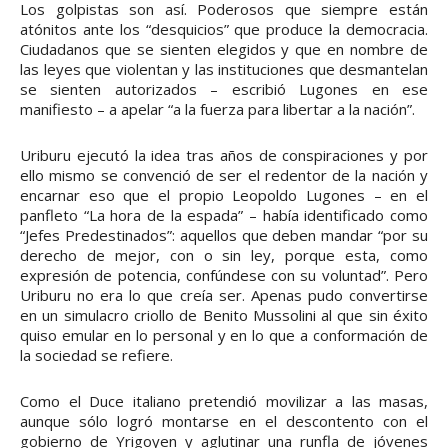
Los golpistas son así. Poderosos que siempre están
atónitos ante los “desquicios” que produce la democracia.
Ciudadanos que se sienten elegidos y que en nombre de
las leyes que violentan y las instituciones que desmantelan
se sienten autorizados – escribió Lugones en ese
manifiesto – a apelar “a la fuerza para libertar a la nación”.
Uriburu ejecutó la idea tras años de conspiraciones y por
ello mismo se convenció de ser el redentor de la nación y
encarnar eso que el propio Leopoldo Lugones – en el
panfleto “La hora de la espada” – había identificado como
“Jefes Predestinados”: aquellos que deben mandar “por su
derecho de mejor, con o sin ley, porque esta, como
expresión de potencia, confúndese con su voluntad”. Pero
Uriburu no era lo que creía ser. Apenas pudo convertirse
en un simulacro criollo de Benito Mussolini al que sin éxito
quiso emular en lo personal y en lo que a conformación de
la sociedad se refiere.
Como el Duce italiano pretendió movilizar a las masas,
aunque sólo logró montarse en el descontento con el
gobierno de Yrigoyen y aglutinar una runfla de jóvenes