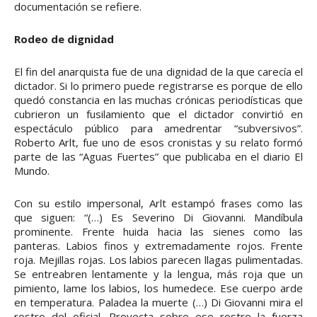
documentación se refiere.
Rodeo de dignidad
El fin del anarquista fue de una dignidad de la que carecía el
dictador. Si lo primero puede registrarse es porque de ello
quedó constancia en las muchas crónicas periodísticas que
cubrieron un fusilamiento que el dictador convirtió en
espectáculo público para amedrentar “subversivos”.
Roberto Arlt, fue uno de esos cronistas y su relato formó
parte de las “Aguas Fuertes” que publicaba en el diario El
Mundo.
Con su estilo impersonal, Arlt estampó frases como las
que siguen: “(…) Es Severino Di Giovanni. Mandíbula
prominente. Frente huida hacia las sienes como las
panteras. Labios finos y extremadamente rojos. Frente
roja. Mejillas rojas. Los labios parecen llagas pulimentadas.
Se entreabren lentamente y la lengua, más roja que un
pimiento, lame los labios, los humedece. Ese cuerpo arde
en temperatura. Paladea la muerte (…) Di Giovanni mira el
rostro del oficial. Proyecta sobre ese rostro la fuerza