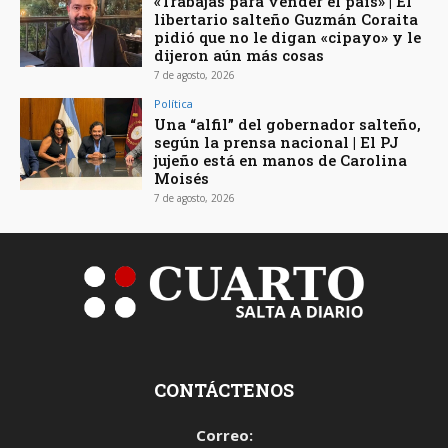
«Trabajás para vender el país» | El
libertario salteño Guzmán Coraita
pidió que no le digan «cipayo» y le
dijeron aún más cosas
7 de agosto, 2026
Política
Una “alfil” del gobernador salteño,
según la prensa nacional | El PJ
jujeño está en manos de Carolina
Moisés
7 de agosto, 2026
CONTÁCTENOS
Correo: