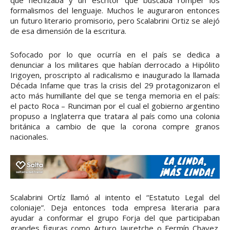
que hechizaba y un escritor que buscaba romper los
formalismos del lenguaje. Muchos le auguraron entonces
un futuro literario promisorio, pero Scalabrini Ortiz se alejó
de esa dimensión de la escritura.
Sofocado por lo que ocurría en el país se dedica a
denunciar a los militares que habían derrocado a Hipólito
Irigoyen, proscripto al radicalismo e inaugurado la llamada
Década Infame que tras la crisis del 29 protagonizaron el
acto más humillante del que se tenga memoria en el país:
el pacto Roca – Runciman por el cual el gobierno argentino
propuso a Inglaterra que tratara al país como una colonia
británica a cambio de que la corona compre granos
nacionales.
Scalabrini Ortíz llamó al intento el “Estatuto Legal del
coloniaje”. Deja entonces toda empresa literaria para
ayudar a conformar el grupo Forja del que participaban
grandes figuras como Arturo Jauretche o Fermín Chavez.