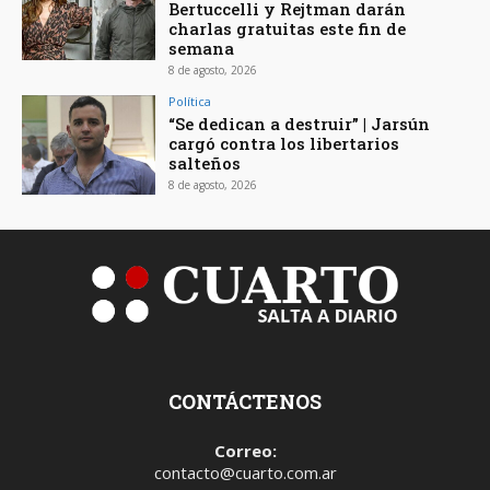
Bertuccelli y Rejtman darán
charlas gratuitas este fin de
semana
8 de agosto, 2026
Política
“Se dedican a destruir” | Jarsún
cargó contra los libertarios
salteños
8 de agosto, 2026
CONTÁCTENOS
Correo:
contacto@cuarto.com.ar