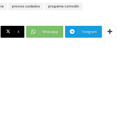
era
precios cuidados
programa comodín
X
WhatsApp
Telegram