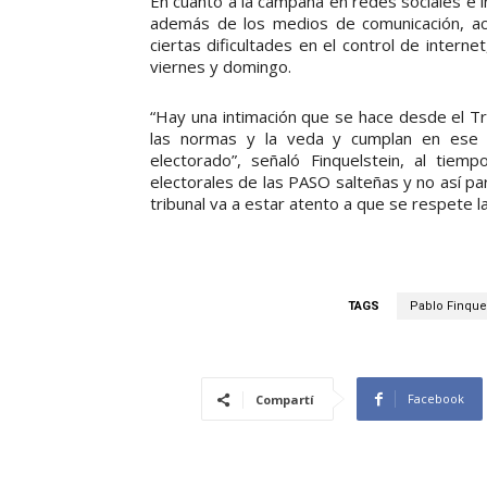
En cuanto a la campaña en redes sociales e in
además de los medios de comunicación, act
ciertas dificultades en el control de inter
viernes y domingo.
“Hay una intimación que se hace desde el Tri
las normas y la veda y cumplan en ese 
electorado”, señaló Finquelstein, al tiem
electorales de las PASO salteñas y no así par
tribunal va a estar atento a que se respete la
TAGS
Pablo Finque
Facebook
Compartí