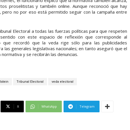
ternet, el funcionario explicó que la normativa también alcanza,
os proselitistas y también online. Aunque reconoció que hay
net, pero no por eso está permitido seguir con la campaña entre
bunal Electoral a todas las fuerzas políticas para que respeten
sentido con este espacio de reflexión que corresponde al
po que recordó que la veda rige sólo para las publicidades
a las generales legislativas nacionales; en tanto aseguró que el
 normativa y se recibirán las denuncias.
lstein
Tribunal Electoral
veda electoral
X
WhatsApp
Telegram