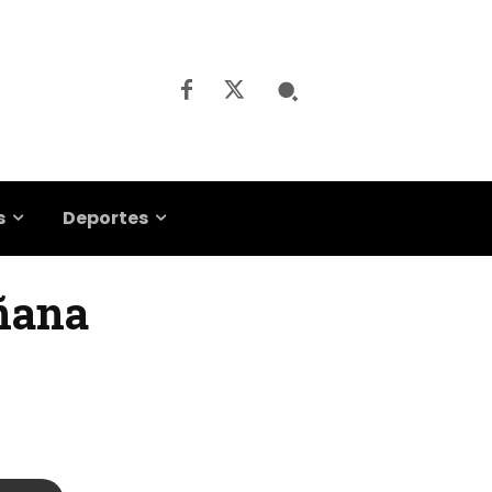
s
Deportes
añana