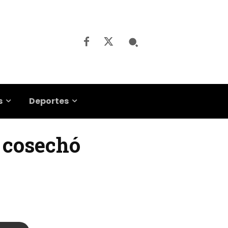
s
Deportes
i cosechó