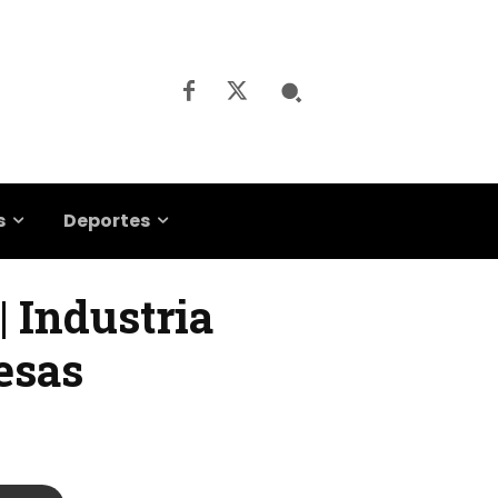
s
Deportes
| Industria
esas