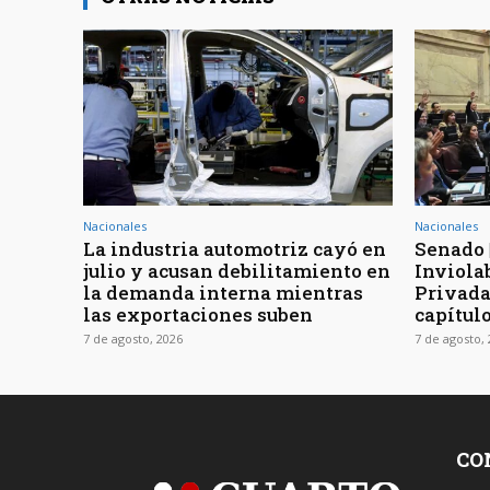
Nacionales
Nacionales
La industria automotriz cayó en
Senado 
julio y acusan debilitamiento en
Inviola
la demanda interna mientras
Privada
las exportaciones suben
capítul
7 de agosto, 2026
7 de agosto,
CO