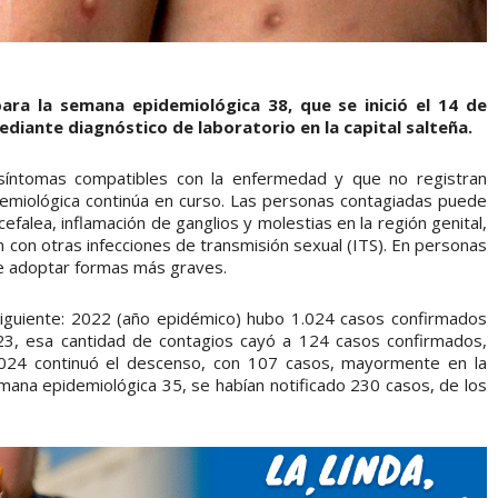
para la semana epidemiológica 38, que se inició el 14 de
ediante diagnóstico de laboratorio en la capital salteña.
íntomas compatibles con la enfermedad y que no registran
demiológica continúa en curso. Las personas contagiadas puede
efalea, inflamación de ganglios y molestias en la región genital,
n con otras infecciones de transmisión sexual (ITS). En personas
 adoptar formas más graves.
a siguiente: 2022 (año epidémico) hubo 1.024 casos confirmados
3, esa cantidad de contagios cayó a 124 casos confirmados,
024 continuó el descenso, con 107 casos, mayormente en la
mana epidemiológica 35, se habían notificado 230 casos, de los