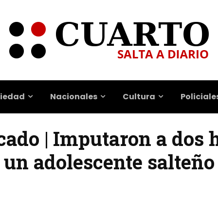
iedad
Nacionales
Cultura
Policiale
icado | Imputaron a dos
 un adolescente salteño