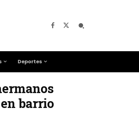
s
Deportes
 hermanos
 en barrio