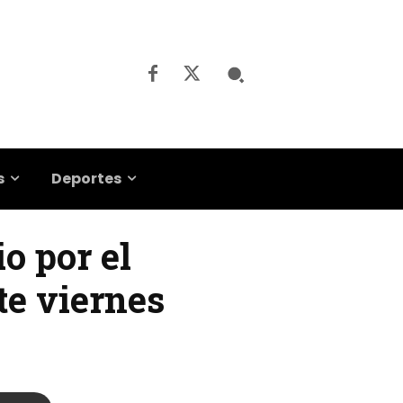
s
Deportes
io por el
te viernes