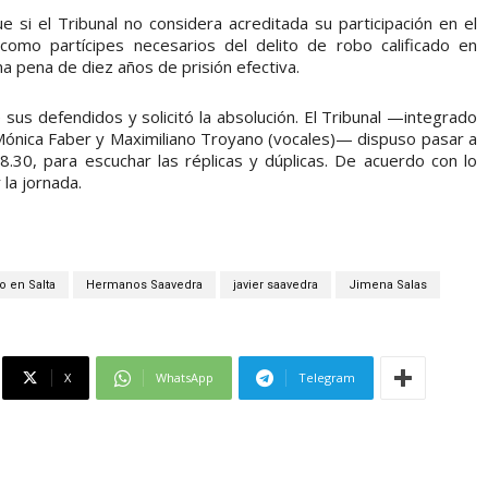
si el Tribunal no considera acreditada su participación en el
omo partícipes necesarios del delito de robo calificado en
a pena de diez años de prisión efectiva.
sus defendidos y solicitó la absolución. El Tribunal —integrado
, Mónica Faber y Maximiliano Troyano (vocales)— dispuso pasar a
8.30, para escuchar las réplicas y dúplicas. De acuerdo con lo
 la jornada.
o en Salta
Hermanos Saavedra
javier saavedra
Jimena Salas
X
WhatsApp
Telegram