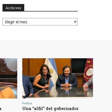
Archivos
Archivos
Política
a
Una “alfil” del gobernador