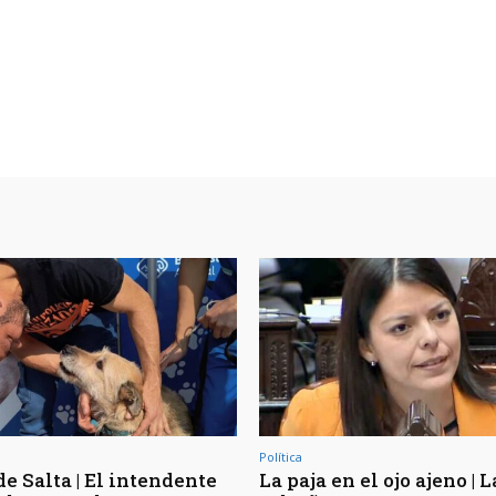
Política
e Salta | El intendente
La paja en el ojo ajeno | L