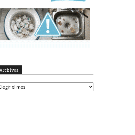
Archivos
rchivos