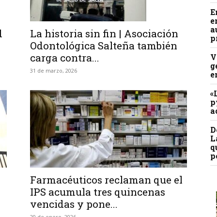
E
e
a
d
La historia sin fin | Asociación
p
Odontológica Salteña también
carga contra...
V
g
31 de marzo, 2026
e
«
p
a
D
L
q
p
Farmacéuticos reclaman que el
IPS acumula tres quincenas
vencidas y pone...
20 de enero, 2026