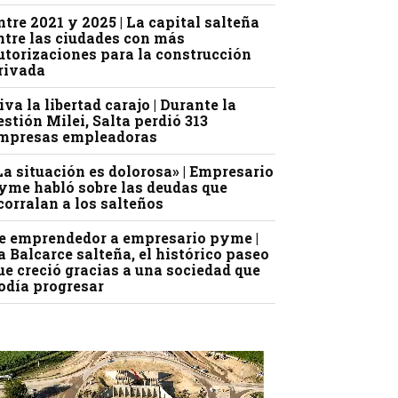
ntre 2021 y 2025 | La capital salteña
ntre las ciudades con más
utorizaciones para la construcción
rivada
iva la libertad carajo | Durante la
estión Milei, Salta perdió 313
mpresas empleadoras
La situación es dolorosa» | Empresario
yme habló sobre las deudas que
corralan a los salteños
e emprendedor a empresario pyme |
a Balcarce salteña, el histórico paseo
ue creció gracias a una sociedad que
odía progresar