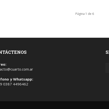
Página 1 de 6
NTÁCTENOS
S
reo:
acto@cuarto.com.ar
éfono y Whatsapp:
 9 0387 4496462