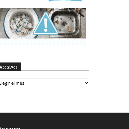
Archivos
rchivos