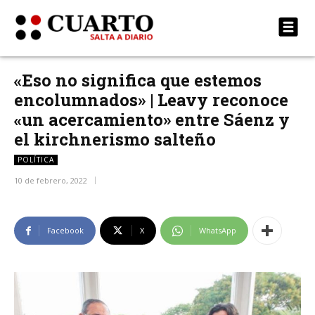
«Eso no significa que estemos
encolumnados» | Leavy reconoce
«un acercamiento» entre Sáenz y
el kirchnerismo salteño
POLÍTICA
10 de febrero, 2022
Facebook
X
WhatsApp