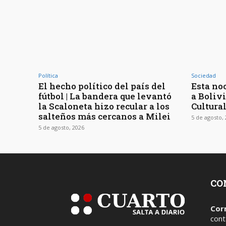
Política
Sociedad
El hecho político del país del
Esta noc
fútbol | La bandera que levantó
a Bolivi
la Scaloneta hizo recular a los
Cultura
salteños más cercanos a Milei
5 de agosto,
5 de agosto, 2026
CO
Cor
cont