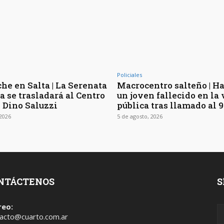
Policiales
he en Salta | La Serenata
Macrocentro salteño | Ha
a se trasladará al Centro
un joven fallecido en la 
l Dino Saluzzi
pública tras llamado al 9
 2026
5 de agosto, 2026
NTÁCTENOS
S
reo:
acto@cuarto.com.ar