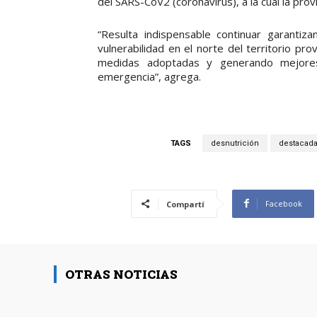
del SARS-CoV2 (coronavirus), a la cual la provi
“Resulta indispensable continuar garantiz
vulnerabilidad en el norte del territorio pro
medidas adoptadas y generando mejores 
emergencia”, agrega.
TAGS
desnutrición
destacad
Facebook
Compartí
OTRAS NOTICIAS