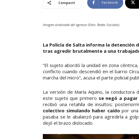
Facebook
Compartí
Imagen viralizada del agresor (Foto: Redes Sociales)
La Policía de Salta informa la detención 
tras agredir brutalmente a una trabajado
“El sujeto abordó la unidad en zona céntric
conflicto cuando descendió en el barrio Cír
marcha del micro”, acusa el parte policial publ
La versión de María Aquino, la conductora 
este sujeto que primero
se negó a pagar 
recibió una retahíla de insultos; posterior
colectivo simulando haber caído
por una 
pasaba se le abalanzó para agredirla a golpe
dejó el brazo dislocado.