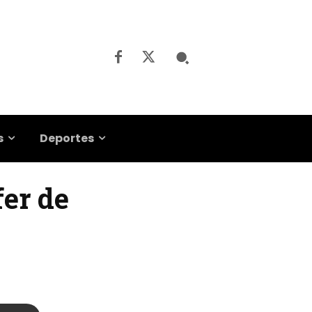
s
Deportes
fer de