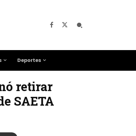
s
Deportes
nó retirar
s de SAETA