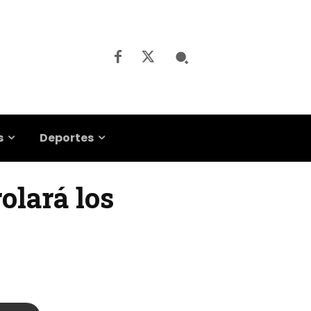
s
Deportes
rolará los