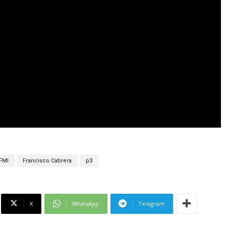
FMI
Francisco Cabrera
p3
X
WhatsApp
Telegram