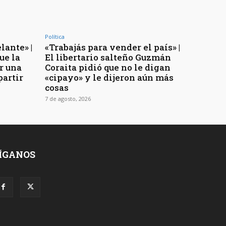
Política
lante» |
«Trabajás para vender el país» |
ue la
El libertario salteño Guzmán
r una
Coraita pidió que no le digan
partir
«cipayo» y le dijeron aún más
cosas
7 de agosto, 2026
ÍGANOS