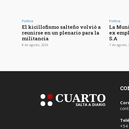
Política
Política
El kicillofismo salteño volvió a
La Muni
reunirse en un plenario para la
ex empl
militancia
S.A
8 de agosto, 2026
7 de agosto,
CO
Cor
cont
Tel
+54