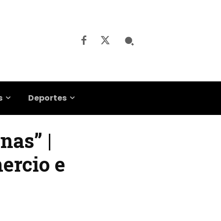
s
Deportes
nas” |
ercio e