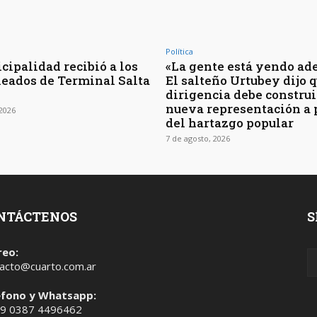
Política
cipalidad recibió a los
«La gente está yendo ade
eados de Terminal Salta
El salteño Urtubey dijo q
dirigencia debe construi
nueva representación a 
 2026
del hartazgo popular
7 de agosto, 2026
NTÁCTENOS
S
reo:
acto@cuarto.com.ar
éfono y Whatsapp:
 9 0387 4496462