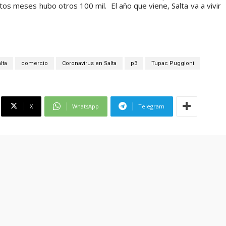
tos meses hubo otros 100 mil. El año que viene, Salta va a vivir
lta
comercio
Coronavirus en Salta
p3
Tupac Puggioni
X
WhatsApp
Telegram