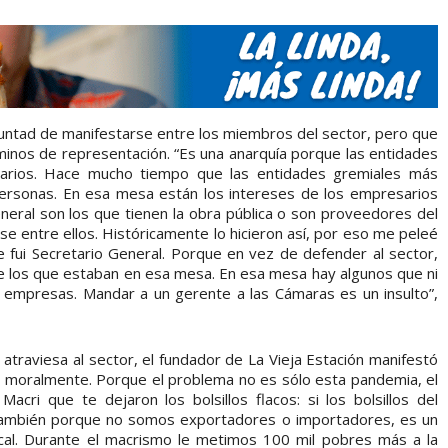
luntad de manifestarse entre los miembros del sector, pero que
minos de representación. “Es una anarquía porque las entidades
arios. Hace mucho tiempo que las entidades gremiales más
rsonas. En esa mesa están los intereses de los empresarios
neral son los que tienen la obra pública o son proveedores del
e entre ellos. Históricamente lo hicieron así, por eso me peleé
 fui Secretario General. Porque en vez de defender al sector,
 de los que estaban en esa mesa. En esa mesa hay algunos que ni
 empresas. Mandar a un gerente a las Cámaras es un insulto”,
 atraviesa al sector, el fundador de La Vieja Estación manifestó
 moralmente. Porque el problema no es sólo esta pandemia, el
cri que te dejaron los bolsillos flacos: si los bolsillos del
e también porque no somos exportadores o importadores, es un
al. Durante el macrismo le metimos 100 mil pobres más a la