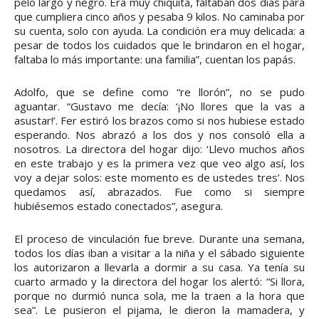
pelo largo y negro. Era muy chiquita, faltaban dos días para
que cumpliera cinco años y pesaba 9 kilos. No caminaba por
su cuenta, solo con ayuda. La condición era muy delicada: a
pesar de todos los cuidados que le brindaron en el hogar,
faltaba lo más importante: una familia”, cuentan los papás.
Adolfo, que se define como “re llorón”, no se pudo
aguantar. “Gustavo me decía: ‘¡No llores que la vas a
asustar!’. Fer estiró los brazos como si nos hubiese estado
esperando. Nos abrazó a los dos y nos consoló ella a
nosotros. La directora del hogar dijo: ‘Llevo muchos años
en este trabajo y es la primera vez que veo algo así, los
voy a dejar solos: este momento es de ustedes tres’. Nos
quedamos así, abrazados. Fue como si siempre
hubiésemos estado conectados”, asegura.
El proceso de vinculación fue breve. Durante una semana,
todos los días iban a visitar a la niña y el sábado siguiente
los autorizaron a llevarla a dormir a su casa. Ya tenía su
cuarto armado y la directora del hogar los alertó: “Si llora,
porque no durmió nunca sola, me la traen a la hora que
sea”. Le pusieron el pijama, le dieron la mamadera, y